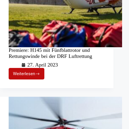
Premiere: H145 mit Fünfblattrotor und
Rettungswinde bei der DRF Luftrettung
27. April 2023
Weiterlesen
Premiere:
H145
mit
Fünfblattrotor
und
Rettungswinde
bei
der
DRF
Luftrettung