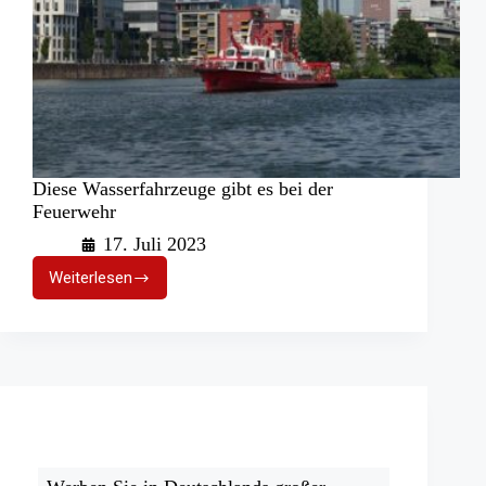
Diese Wasserfahrzeuge gibt es bei der
Feuerwehr
17. Juli 2023
Weiterlesen
Diese
Wasserfahrzeuge
gibt
es
bei
der
Feuerwehr