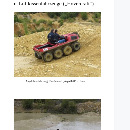
Luftkissenfahrzeuge („Hovercraft“)
Amphibienfahrzeug: Das Modell „Argo 8×8“ zu Land….