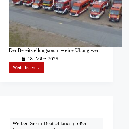
Der Bereitstellungsraum – eine Übung wert
18. März 2025
Weiterlesen
Der
Bereitstellungsraum
–
eine
Übung
wert
Werben Sie in Deutschlands großer