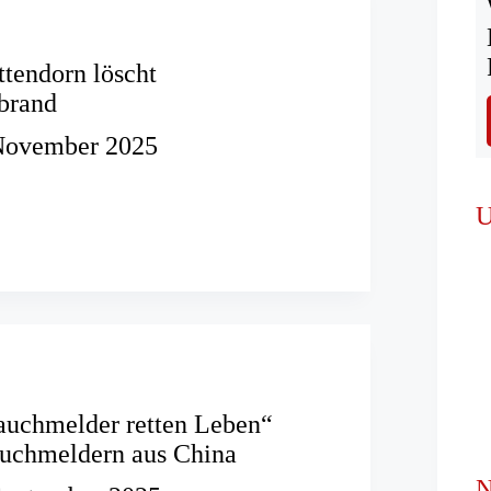
tendorn löscht
brand
November 2025
r
U
llbrand
Rauchmelder retten Leben“
auchmeldern aus China
N