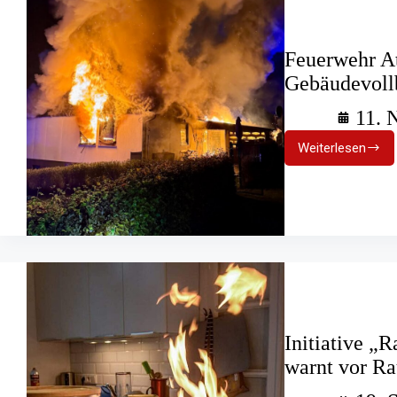
Feuerwehr At
Gebäudevoll
11. 
Weiterlesen
Feuerweh
Attendorn
löscht
Gebäudevo
Initiative „
warnt vor R