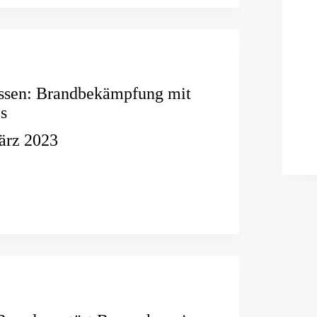
ssen: Brandbekämpfung mit
s
ärz 2023
r
ämpfung
puls