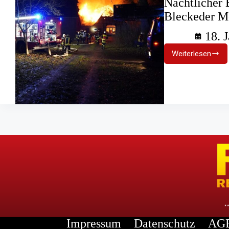
Nächtlicher 
Bleckeder M
18. 
Weiterlesen
Nächtlich
Brand
zerstört
Bauernha
im
Bleckeder
Moor
Impressum
Datenschutz
AGB