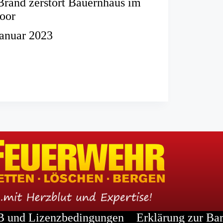
Brand zerstört Bauernhaus im
oor
Januar 2023
er
us
 und Lizenzbedingungen
Erklärung zur Bar