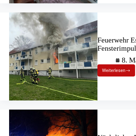
Feuerwehr E
Fensterimpul
8. M
Weiterlesen
Feuerweh
Essen:
Brandbek
mit
Fensterim