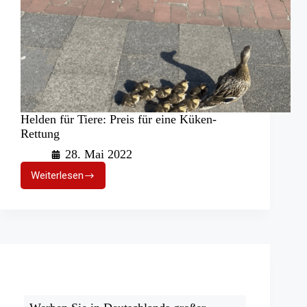
Helden für Tiere: Preis für eine Küken-
Rettung
28. Mai 2022
Weiterlesen
Helden
für
Tiere:
Preis
für
eine
Küken-
Rettung