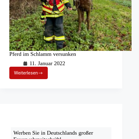
Pferd im Schlamm versunken
11. Januar 2022
Weiterlesen
Pferd
im
Schlamm
versunken
Werben Sie in Deutschlands großer