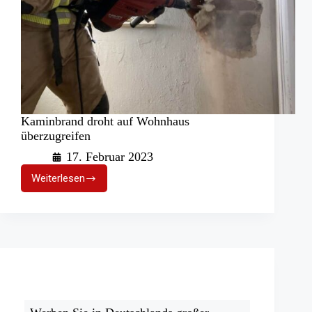
Kaminbrand droht auf Wohnhaus
überzugreifen
17. Februar 2023
Weiterlesen
Kaminbrand
droht
auf
Wohnhaus
überzugreifen