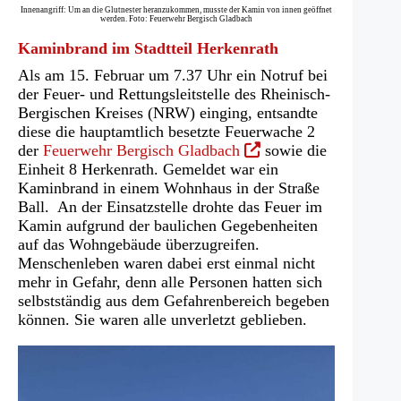
Innenangriff: Um an die Glutnester heranzukommen, musste der Kamin von innen geöffnet
werden. Foto: Feuerwehr Bergisch Gladbach
Kaminbrand im Stadtteil Herkenrath
Als am 15. Februar um 7.37 Uhr ein Notruf bei
der Feuer- und Rettungsleitstelle des Rheinisch-
Bergischen Kreises (NRW) einging, entsandte
diese die hauptamtlich besetzte Feuerwache 2
(Öffnet
der
Feuerwehr Bergisch Gladbach
sowie die
in
Einheit 8 Herkenrath. Gemeldet war ein
einem
Kaminbrand in einem Wohnhaus in der Straße
neuen
Ball. An der Einsatzstelle drohte das Feuer im
Tab)
Kamin aufgrund der baulichen Gegebenheiten
auf das Wohngebäude überzugreifen.
Menschenleben waren dabei erst einmal nicht
mehr in Gefahr, denn alle Personen hatten sich
selbstständig aus dem Gefahrenbereich begeben
können. Sie waren alle unverletzt geblieben.