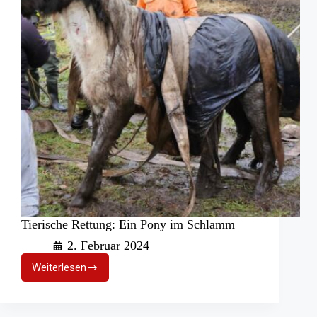
Saarland
Tierische Rettung: Ein Pony im Schlamm
2. Februar 2024
Weiterlesen
Tierische
Rettung:
Ein
Pony