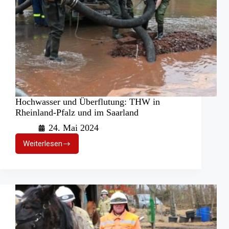
Hochwasser und Überflutung: THW in
Rheinland-Pfalz und im Saarland
24. Mai 2024
Weiterlesen
Hochwasser
und
Überflutung:
THW
in
Rheinland-
Pfalz
und
im