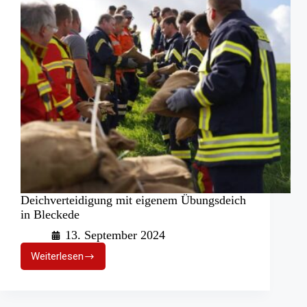
Deichverteidigung mit eigenem Übungsdeich
in Bleckede
13. September 2024
Weiterlesen
Deichverteidigung
mit
eigenem
Übungsdeich