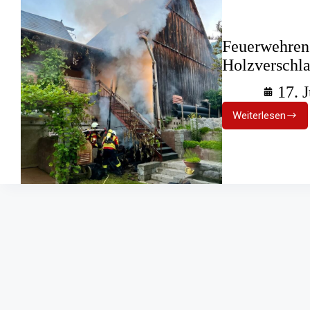
Feuerwehren
Holzverschl
17. 
Weiterlesen
Feuerweh
Stockach:
Brand
von
Holzversc