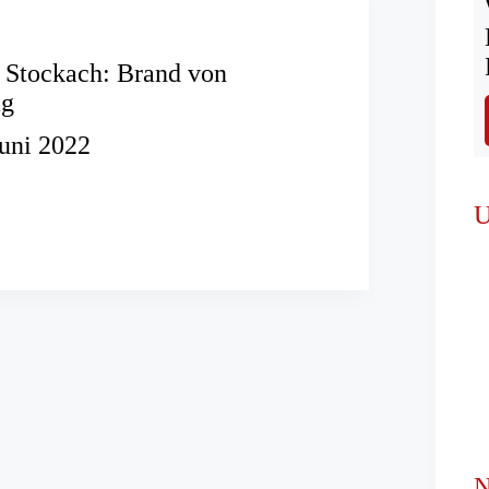
 Stockach: Brand von
ag
Juni 2022
ren
U
hlag
N