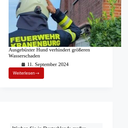
Ausgebüxter Hund verhindert größeren
Wasserschaden
11. September 2024
Weiterlesen
Ausgebüxter
Hund
verhindert
größeren
Wasserschaden