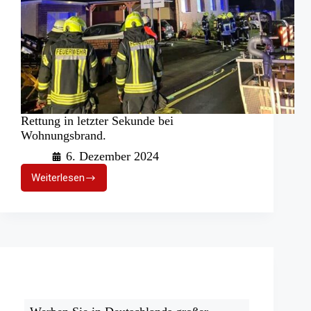
Rettung in letzter Sekunde bei
Wohnungsbrand.
6. Dezember 2024
Weiterlesen
Rettung
in
letzter
Sekunde
bei
Wohnungsbrand.