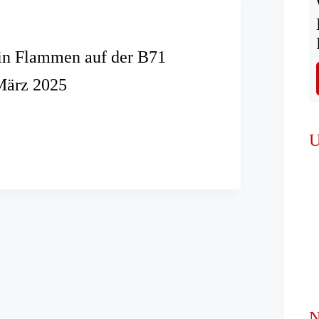
in Flammen auf der B71
März 2025
ug
U
N