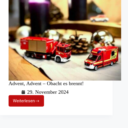
Advent, Advent – Obacht es brennt!
29. November 2024
Weiterlesen
Advent,
Advent
–
Obacht
es