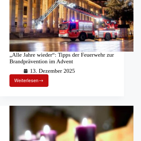
„Alle Jahre wieder“: Tipps der Feuerwehr zur
Brandprävention im Advent
13. Dezember 2025
Weiterlesen
„Alle
Jahre
wieder“:
Tipps
der
Feuerwehr
zur
Brandprävention
im
Advent