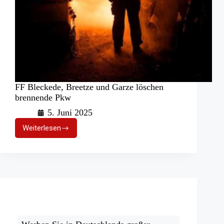
FF Bleckede, Breetze und Garze löschen
brennende Pkw
5. Juni 2025
Weiterlesen
FF
Bleckede,
Breetze
und
Garze
löschen
brennende
Pkw