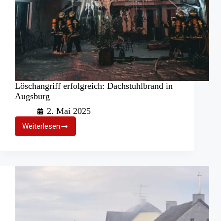
Löschangriff erfolgreich: Dachstuhlbrand in
Augsburg
2. Mai 2025
Weiterlesen
Löschangriff
erfolgreich:
Dachstuhlbrand
in
Augsburg