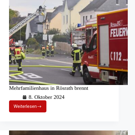
Mehrfamilienhaus in Rösrath brennt
8. Oktober 2024
Weiterlesen
Mehrfamilienhaus
in
Rösrath
brennt