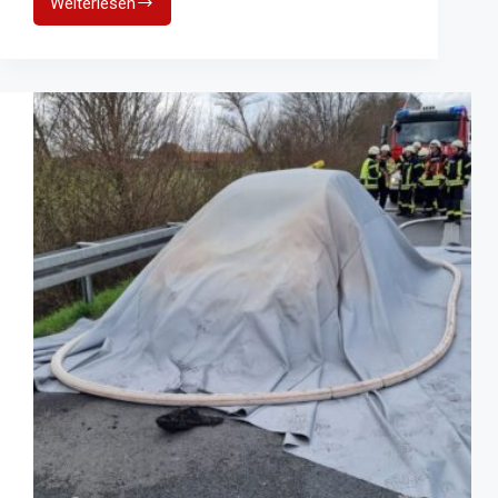
Weiterlesen
Schwerer
Lkw-
Brand
auf
BAB
43