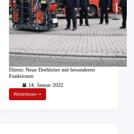
Düren: Neue Drehleiter mit besonderen
Funktionen
14. Januar 2022
Weiterlesen
Düren:
Neue
Drehleiter
mit
besonderen
Funktionen