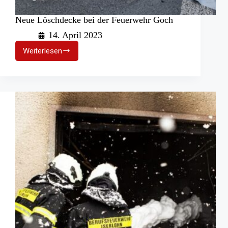
Neue Löschdecke bei der Feuerwehr Goch
14. April 2023
Weiterlesen
Neue
Löschdecke
bei
der
Feuerwehr
Goch