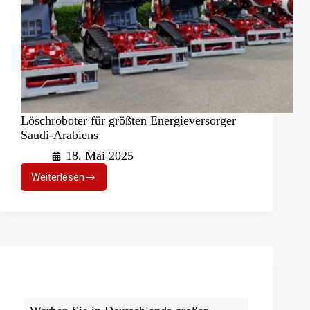
Löschroboter für größten Energieversorger
Saudi-Arabiens
18. Mai 2025
Weiterlesen
Löschroboter
für
größten
Energieversorger
Saudi-
Arabiens