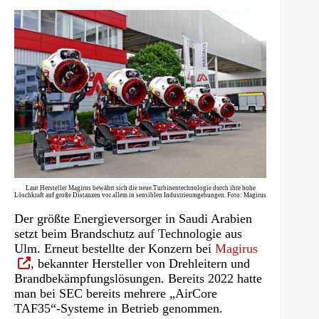
Laut Hersteller Magirus bewährt sich die neue Turbinentechnologie durch ihre hohe
Löschkraft auf große Distanzen vor allem in sensiblen Industrieumgebungen. Foto: Magirus
Der größte Energieversorger in Saudi Arabien
setzt beim Brandschutz auf Technologie aus
(Öffnet
Ulm. Erneut bestellte der Konzern bei
Magirus
in
, bekannter Hersteller von Drehleitern und
einem
Brandbekämpfungslösungen. Bereits 2022 hatte
neuen
man bei SEC bereits mehrere „AirCore
Tab)
TAF35“-Systeme in Betrieb genommen.