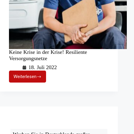
Keine Krise in der Krise! Resiliente
Versorgungsnetze
18. Juli 2022
Weiterlesen
Keine
Krise
in
der
Krise!
Resiliente
Versorgungsnetze