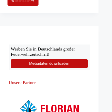
Weiterlesen
Diese
Wasserfahrzeuge
gibt
es
bei
der
Feuerwehr
Werben Sie in Deutschlands großer
Feuerwehrzeitschrift!
Mediadaten downloaden
Unsere Partner