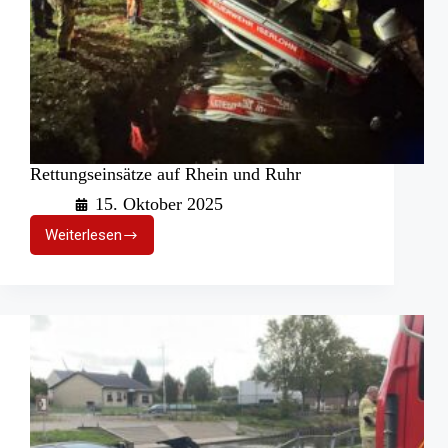
Rettungseinsätze auf Rhein und Ruhr
15. Oktober 2025
Weiterlesen
Rettungseinsätze
auf
Rhein
und
Ruhr