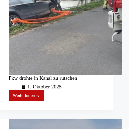
Pkw drohte in Kanal zu rutschen
1. Oktober 2025
Weiterlesen
Pkw
drohte
in
Kanal
zu
rutschen