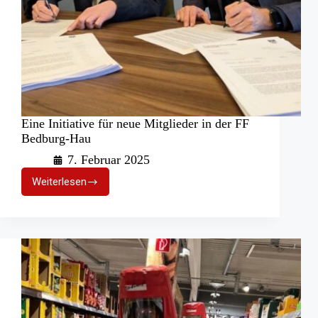
Eine Initiative für neue Mitglieder in der FF
Bedburg-Hau
7. Februar 2025
Weiterlesen
Eine
Initiative
für
neue
Mitglieder
in
der
FF
Bedburg-
Hau