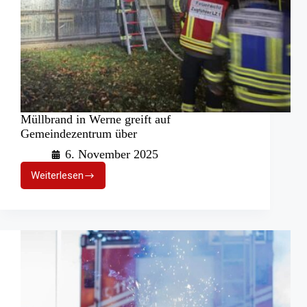
Müllbrand in Werne greift auf
Gemeindezentrum über
6. November 2025
Weiterlesen
Müllbrand
in
Werne
greift
auf
Gemeindezentrum
über