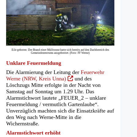
Eile geboten: Der Brand einer Mülltonne hatte sich bereits auf den Dachbereich des
Gemeindezentrums ausgebreitet. (Foto: FF Werne)
Unklare Feuermeldung
Die Alarmierung der Leitung der
Feuerwehr
(Öffnet
Werne (NRW, Kreis Unna)
und des
in
Löschzugs Mitte erfolgte in der Nacht von
einem
Samstag auf Sonntag um 1.29 Uhr. Das
neuen
Alarmstichwort lautete „FEUER_2 – unklare
Tab)
Feuermeldung / vermutlich Gartenlaube“.
Unverzüglich machten sich die Einsatzkräfte auf
den Weg nach Werne-Mitte in die
Wichernstraße.
Alarmstichwort erhöht