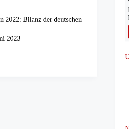
n 2022: Bilanz der deutschen
uni 2023
hren
U
n
er
N