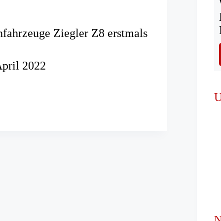
hfahrzeuge Ziegler Z8 erstmals
April 2022
öschfahrzeuge
U
rt
N