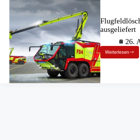
Flugfeldlösc
ausgeliefert
26. 
Weiterlesen
Flugfeldl
Ziegler
Z8
erstmals
ausgeliefe