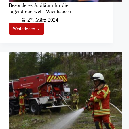
Besonderes Jubiläum für die
Jugendfeuerwehr Wienhausen
27. März 2024
Weiterlesen
Besonderes
Jubiläum
für
die
Jugendfeuerwehr
Wienhausen