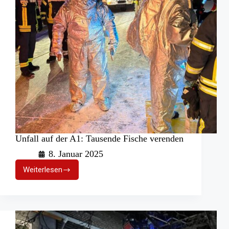
Unfall auf der A1: Tausende Fische verenden
8. Januar 2025
Weiterlesen
Unfall
auf
der
A1:
Tausende
Fische
verenden