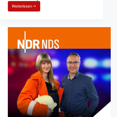
Weiterlesen
FF
Rheurdt
(NRW):
Sichtbarkeit
durch
soziale
Medien