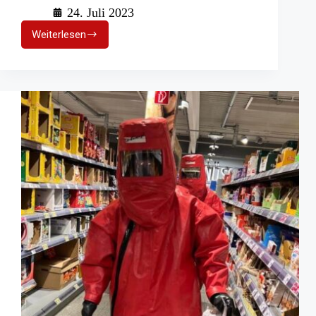
24. Juli 2023
Weiterlesen
Nachahmenswert:
Der
„Tue
Gutes
Tag“
in
Neustadt