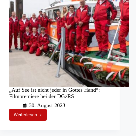
„Auf See ist nicht jeder in Gottes Hand“:
Filmpremiere bei der DGzRS
30. August 2023
Weiterlesen
„Auf
See
ist
nicht