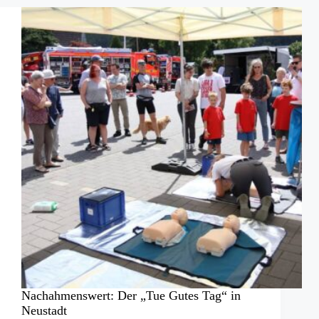
jeder
in
Gottes
Hand“:
Filmpremiere
bei
der
DGzRS
Nachahmenswert: Der „Tue Gutes Tag“ in
Neustadt