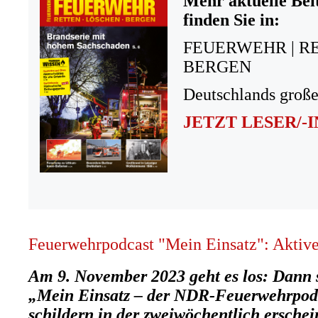
Mehr aktuelle Bei
finden Sie in:
FEUERWEHR | R
BERGEN
Deutschlands große
JETZT LESER/-
Feuerwehrpodcast "Mein Einsatz": Aktive 
Am 9. November 2023 geht es los: Dann s
„Mein Einsatz – der NDR-Feuerwehrpodc
schildern in der zweiwöchentlich ersche