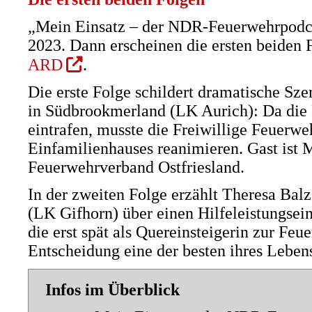
„Mein Einsatz – der NDR-Feuerwehrpodca
2023. Dann erscheinen die ersten beiden 
(Öffnet
ARD
.
in
Die erste Folge schildert dramatische S
einem
in Südbrookmerland (LK Aurich): Da die 
neuen
eintrafen, musste die Freiwillige Feuerw
Tab)
Einfamilienhauses reanimieren. Gast ist
Feuerwehrverband Ostfriesland.
In der zweiten Folge erzählt Theresa Ba
(LK Gifhorn) über einen Hilfeleistungsei
die erst spät als Quereinsteigerin zur Fe
Entscheidung eine der besten ihres Leben
Infos im Überblick