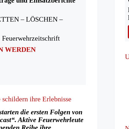
träge und Einsatzberichte
ETTEN – LÖSCHEN –
 Feuerwehrzeitschrift
IN WERDEN
U
schildern ihre Erlebnisse
tarten die ersten Folgen von
ast“. Aktive Feuerwehrleute
inenden Reihe ihre
N