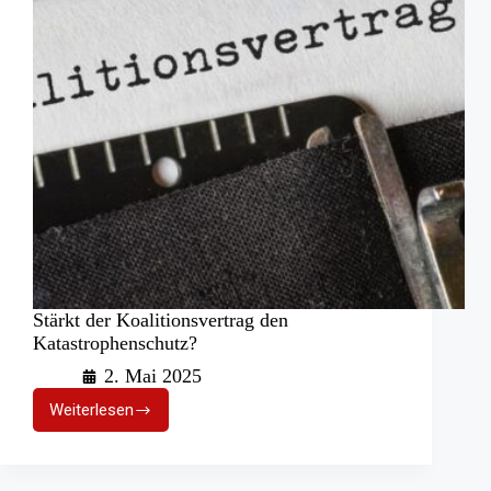
Stärkt der Koalitionsvertrag den
Katastrophenschutz?
2. Mai 2025
Weiterlesen
Stärkt
der
Koalitionsvertrag
den