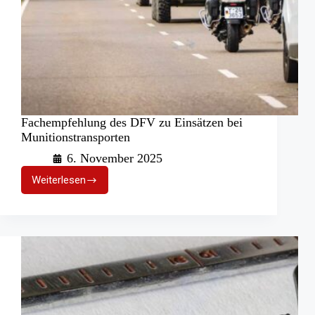
Fachempfehlung des DFV zu Einsätzen bei
Munitionstransporten
6. November 2025
Weiterlesen
Fachempfehlung
des
DFV
zu
Einsätzen
bei
Munitionstransporten