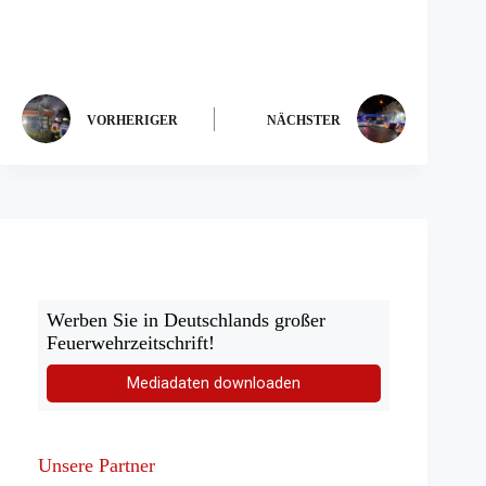
e
m
n
e
u
e
VORHERIGER
NÄCHSTER
n
T
a
b)
Werben Sie in Deutschlands großer
Feuerwehrzeitschrift!
Mediadaten downloaden
Unsere Partner