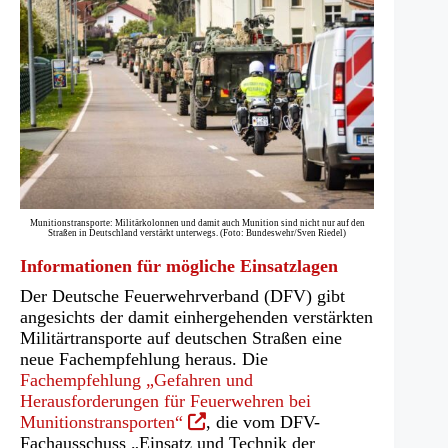
Munitionstransporte: Militärkolonnen und damit auch Munition sind nicht nur auf den
Straßen in Deutschland verstärkt unterwegs. (Foto: Bundeswehr/Sven Riedel)
Informationen für mögliche Einsatzlagen
Der Deutsche Feuerwehrverband (DFV) gibt
angesichts der damit einhergehenden verstärkten
Militärtransporte auf deutschen Straßen eine
neue Fachempfehlung heraus. Die
Fachempfehlung „Gefahren und
Herausforderungen für Feuerwehren bei
(Öffnet
Munitionstransporten“
, die vom DFV-
in
Fachausschuss „Einsatz und Technik der