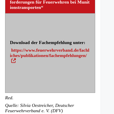
forderungen für Feuerwehren bei Munit
ionstransporten“
Download der Fachempfehlung unter:
https://www.feuerwehrverband.de/fachl
(Ö
iches/publikationen/fachempfehlungen/
f
f
n
e
t
i
n
Red.
e
i
Quelle: Silvia Oestreicher, Deutscher
n
Feuerwehrverband e. V. (DFV)