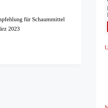
pfehlung für Schaummittel
ärz 2023
ehlung
U
ttel
N