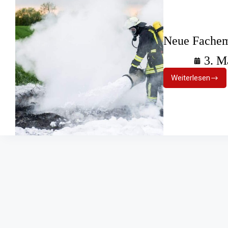
Neue Fachem
3. M
Weiterlesen
Neue
Fachempf
für
Schaummi