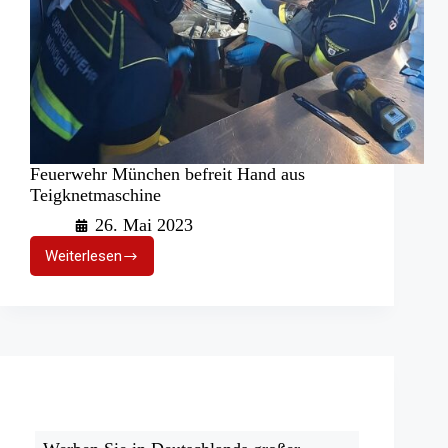
Feuerwehr München befreit Hand aus
Teigknetmaschine
26. Mai 2023
Weiterlesen
Feuerwehr
München
befreit
Hand
aus
Teigknetmaschine