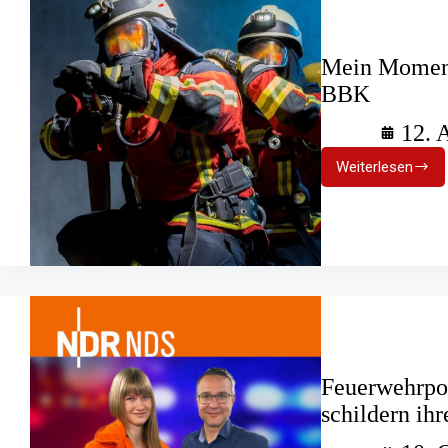
Mein Moment
BBK
12. 
Weiterlesen
Mein
Moment
im
Ehrenamt:
Kampagn
des
BBK
Feuerwehrpod
schildern ihr