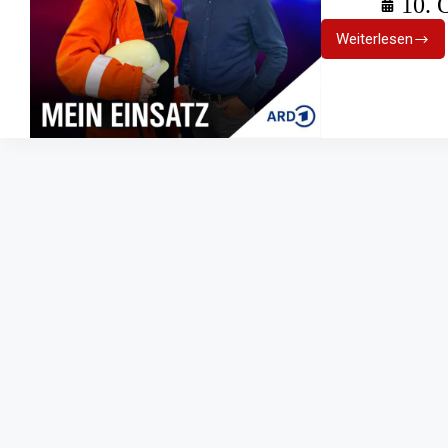
10. 
Weiterlesen
Feuerweh
„Mein
Einsatz“:
Aktive
schildern
ihre
Erlebnisse