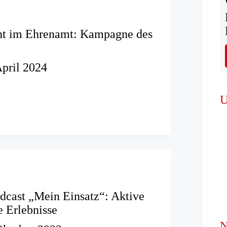
 im Ehrenamt: Kampagne des
April 2024
U
e
cast „Mein Einsatz“: Aktive
e Erlebnisse
N