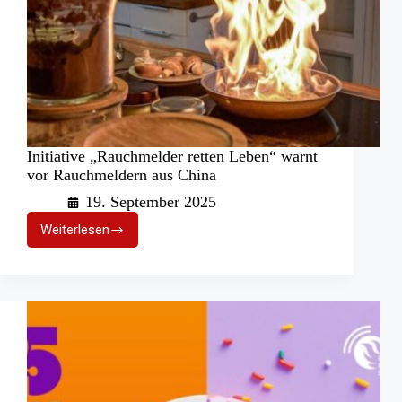
Initiative „Rauchmelder retten Leben“ warnt
vor Rauchmeldern aus China
19. September 2025
Weiterlesen
Initiative
„Rauchmelder
retten
Leben“
warnt
vor
Rauchmeldern
aus
China