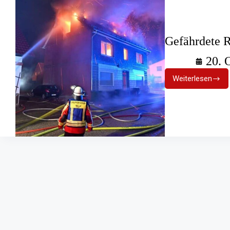
Gefährdete R
20. 
Weiterlesen
Gefährdet
Reetdäch
bei
Dachstuhl