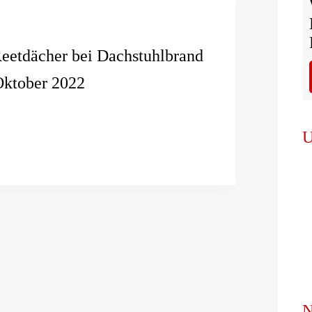
eetdächer bei Dachstuhlbrand
Oktober 2022
e
er
U
brand
N