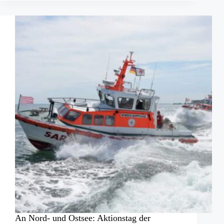
drohte
zu
Ertrinken
An Nord- und Ostsee: Aktionstag der