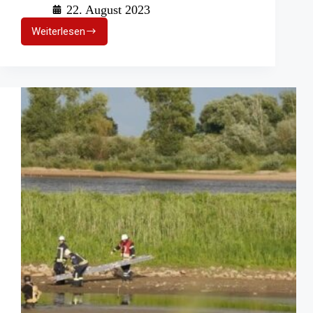
22. August 2023
Weiterlesen
Rettungseinsatz
im
Aufzug:
Mutter
und
Tochter
stecken
fest