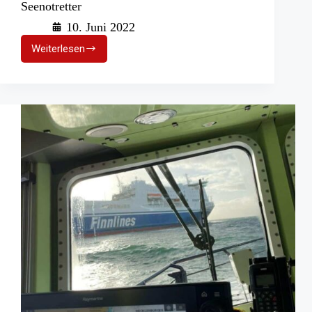
Seenotretter
10. Juni 2022
Weiterlesen
An
Nord-
und
Ostsee:
Aktionstag
der
Seenotretter