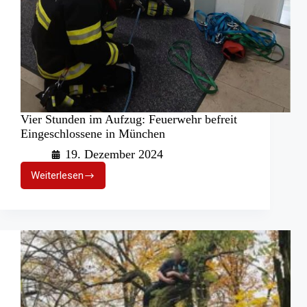
Vier Stunden im Aufzug: Feuerwehr befreit
Eingeschlossene in München
19. Dezember 2024
Weiterlesen
Vier
Stunden
im
Aufzug:
Feuerwehr
befreit
Eingeschlossene
in
München