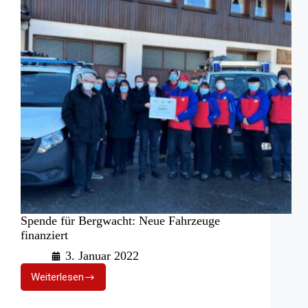
Spende für Bergwacht: Neue Fahrzeuge
finanziert
3. Januar 2022
Weiterlesen
Spende
für
Bergwacht: