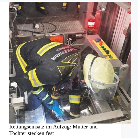
Hund
auf
einem
Baum
Rettungseinsatz im Aufzug: Mutter und
Tochter stecken fest