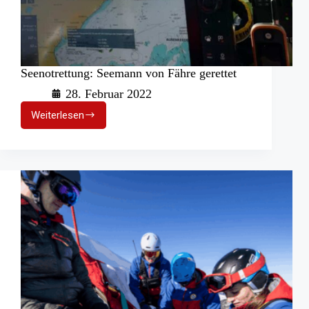
Seenotrettung: Seemann von Fähre gerettet
28. Februar 2022
Weiterlesen
Seenotrettung:
Seemann
von
Fähre
gerettet