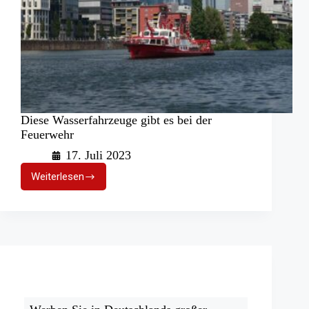
Diese Wasserfahrzeuge gibt es bei der
Feuerwehr
17. Juli 2023
Weiterlesen
Diese
Wasserfahrzeuge
gibt
es
bei
der
Feuerwehr