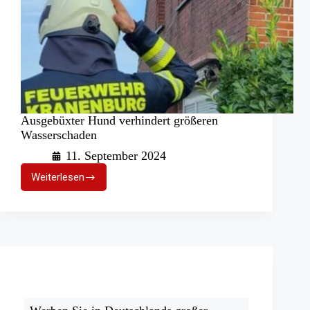
Ausgebüxter Hund verhindert größeren
Wasserschaden
11. September 2024
Weiterlesen
Ausgebüxter
Hund
verhindert
größeren
Wasserschaden