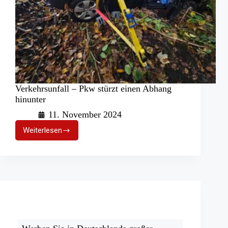
Verkehrsunfall – Pkw stürzt einen Abhang
hinunter
11. November 2024
Weiterlesen
Verkehrsunfall
–
Pkw
stürzt
einen
Abhang
hinunter