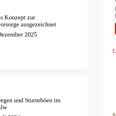
es Konzept zur
orsorge ausgezeichnet
Dezember 2025
ftes
U
ervorsorge
hnet
regen und Sturmböen im
alw
N