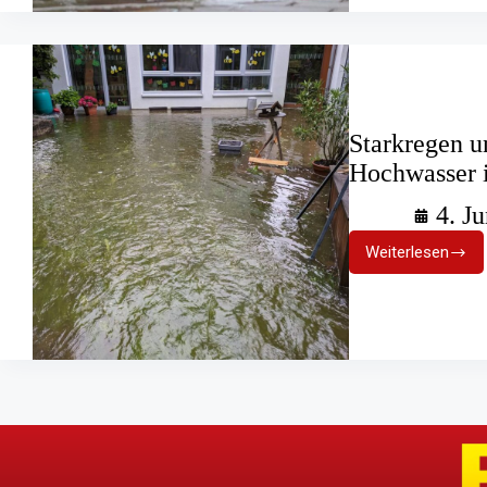
Starkregen 
Hochwasser 
4. J
Weiterlesen
Starkrege
und
Überschw
Hochwass
im
Kinderhau