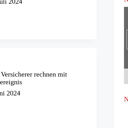
Juli 2024
n
n
Versicherer rechnen mit
ereignis
uni 2024
N
er:
er
enereignis