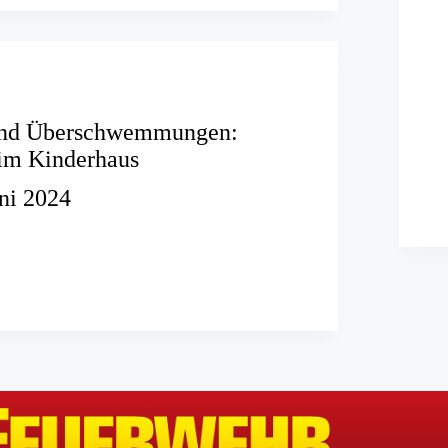
und Überschwemmungen:
im Kinderhaus
uni 2024
n
emmungen:
er
s