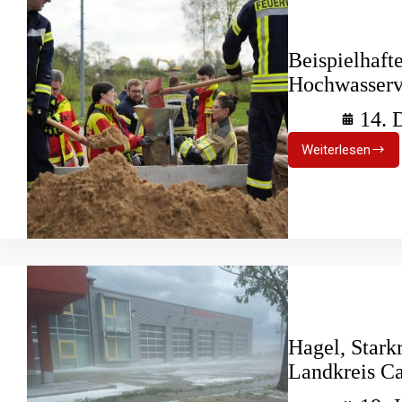
Beispielhaft
Hochwasserv
14. 
Weiterlesen
Beispielha
Konzept
zur
Hochwass
ausgezeic
Hagel, Stark
Landkreis C