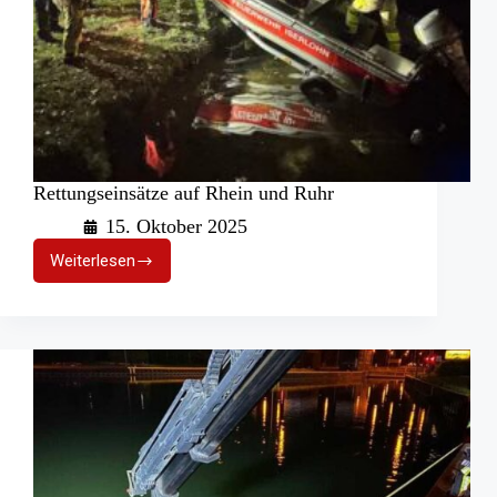
Rettungseinsätze auf Rhein und Ruhr
15. Oktober 2025
Weiterlesen
Rettungseinsätze
auf
Rhein
und
Ruhr