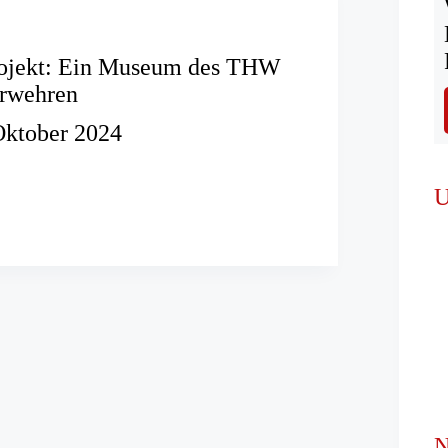
ojekt: Ein Museum des THW
erwehren
Oktober 2024
rojekt:
U
ren
N