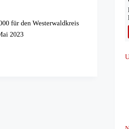
00 für den Westerwaldkreis
Mai 2023
U
dkreis
N