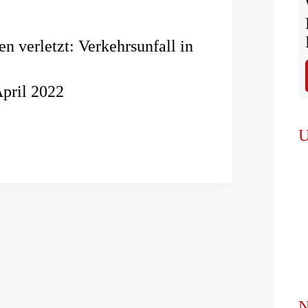
n verletzt: Verkehrsunfall in
April 2022
n
U
nfall
N