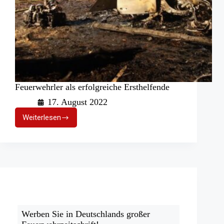
Feuerwehrler als erfolgreiche Ersthelfende
17. August 2022
Weiterlesen
Feuerwehrler
als
erfolgreiche
Ersthelfende
Werben Sie in Deutschlands großer