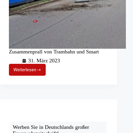
Zusammenprall von Trambahn und Smart
31. März 2023
Weiterlesen
Zusammenprall
von
Trambahn
und
Smart
Werben Sie in Deutschlands großer