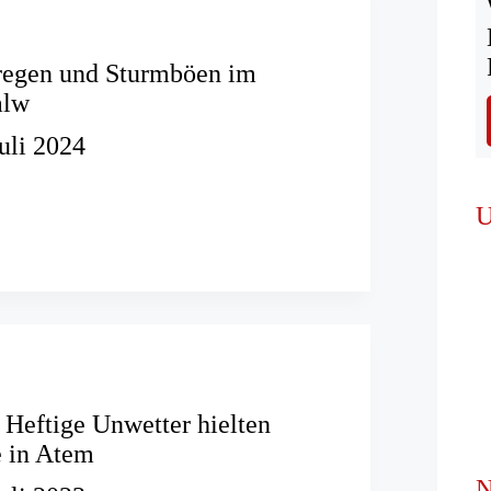
regen und Sturmböen im
alw
Juli 2024
n
U
n
 Heftige Unwetter hielten
e in Atem
N