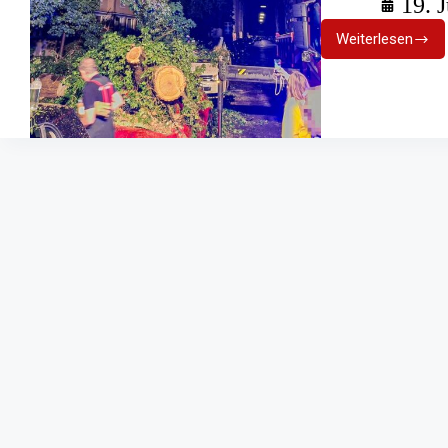
19. 
Weiterlesen
Tief
Ronson:
Heftige
Unwetter
hielten
Einsatzkrä
in
Atem