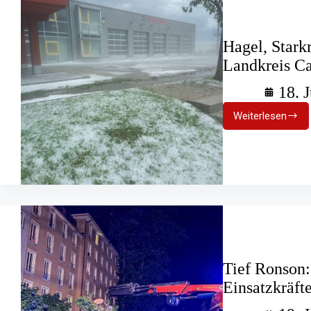
Hagel, Stark
Landkreis C
18. 
Weiterlesen
Hagel,
Starkrege
und
Sturmböe
im
Landkreis
Calw
Tief Ronson:
Einsatzkräft