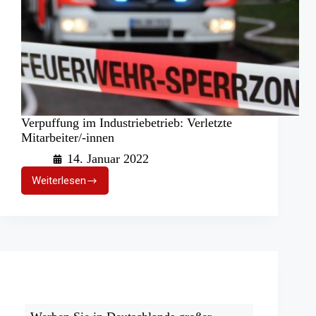
Verpuffung im Industriebetrieb: Verletzte
Mitarbeiter/-innen
14. Januar 2022
Weiterlesen
Verpuffung
im
Industriebetrieb:
Verletzte
Mitarbeiter/-
innen