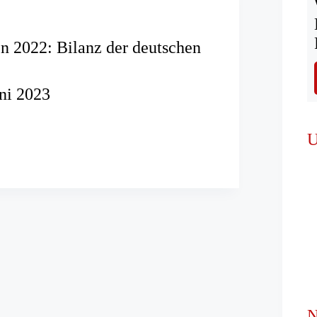
n 2022: Bilanz der deutschen
uni 2023
hren
U
n
er
N